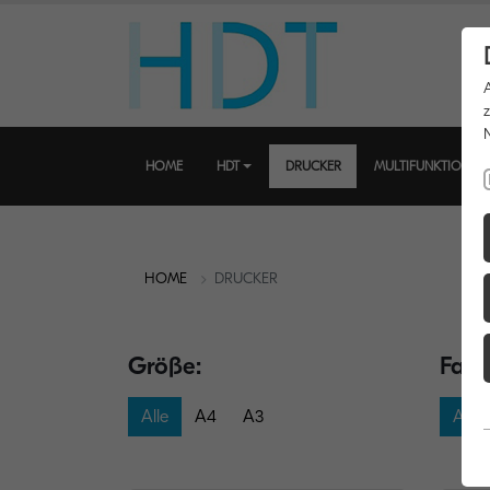
HOME
HDT
DRUCKER
MULTIFUNKTIONSD
HOME
DRUCKER
Größe:
Farb
Alle
A4
A3
Alle