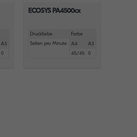
ECOSYS PA4500cx
Druckfarbe
Farbe
Seiten pro Minute
A3
A4
A3
0
45/45
0