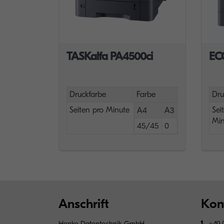
TASKalfa PA4500ci
EC
Druckfarbe
Farbe
Dru
Seiten pro Minute
Sei
A4
A3
Min
45/45
0
Anschrift
Kon
Henke Datentechnik GmbH
+49 (