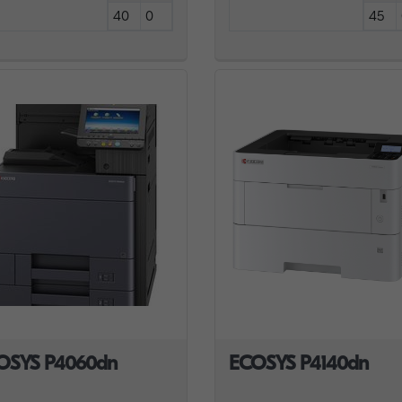
40
0
45
OSYS P4060dn
ECOSYS P4140dn