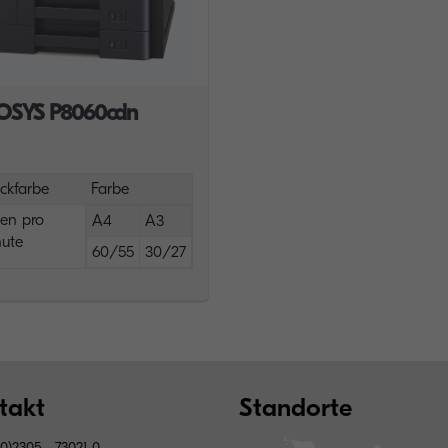
OSYS P8060cdn
ckfarbe
Farbe
ten pro
A4
A3
ute
60/55
30/27
takt
Standorte
0)2305 - 73021-0