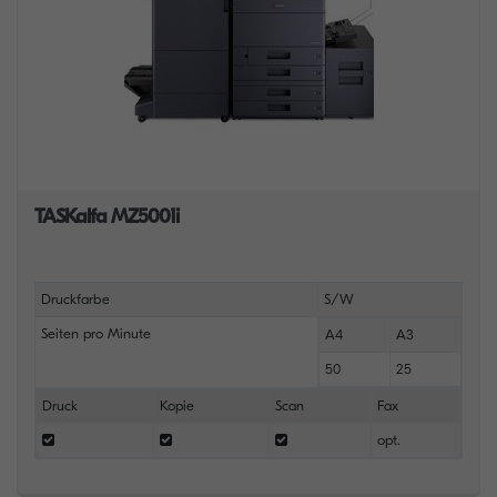
TASKalfa MZ5001i
Druckfarbe
S/W
Seiten pro Minute
A4
A3
50
25
Druck
Kopie
Scan
Fax
opt.