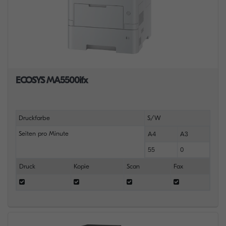
ECOSYS MA5500ifx
Druckfarbe
S/W
Seiten pro Minute
A4
A3
55
0
Druck
Kopie
Scan
Fax