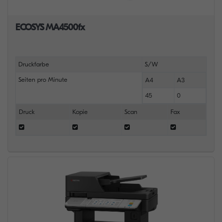
ECOSYS MA4500fx
Druckfarbe
S/W
Seiten pro Minute
A4
A3
45
0
Druck
Kopie
Scan
Fax