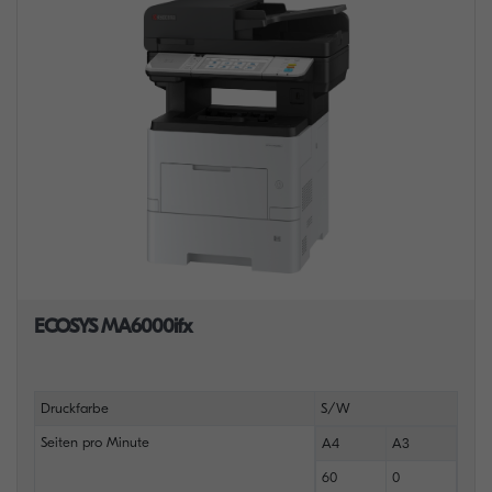
ECOSYS MA6000ifx
Druckfarbe
S/W
Seiten pro Minute
A4
A3
60
0