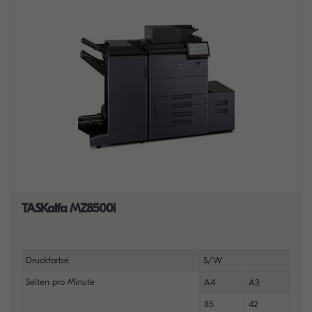
TASKalfa MZ8500i
Druckfarbe
S/W
Seiten pro Minute
A4
A3
85
42