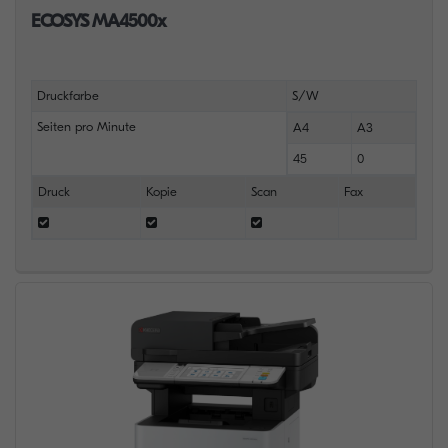
ECOSYS MA4500x
Druckfarbe
S/W
Seiten pro Minute
A4
A3
45
0
Druck
Kopie
Scan
Fax