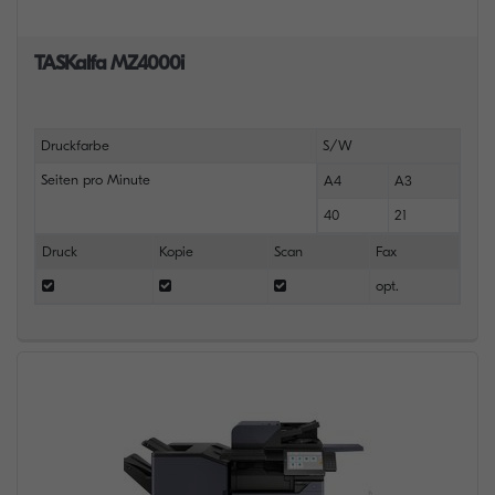
TASKalfa MZ4000i
Druckfarbe
S/W
Seiten pro Minute
A4
A3
40
21
Druck
Kopie
Scan
Fax
opt.