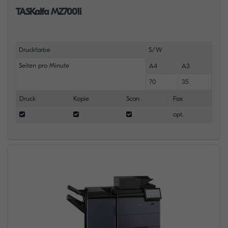
TASKalfa MZ7001i
Druckfarbe
S/W
Seiten pro Minute
A4
A3
70
35
Druck
Kopie
Scan
Fax
opt.