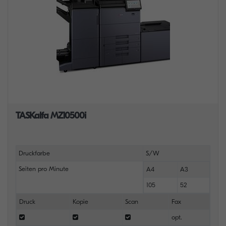
TASKalfa MZ10500i
Druckfarbe
S/W
Seiten pro Minute
A4
A3
105
52
Druck
Kopie
Scan
Fax
opt.