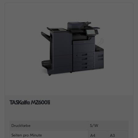
TASKalfa MZ6001i
Druckfarbe
S/W
Seiten pro Minute
A4
A3