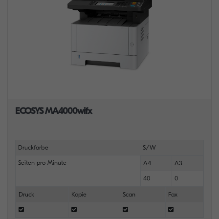
ECOSYS MA4000wifx
Druckfarbe
S/W
Seiten pro Minute
A4
A3
40
0
Druck
Kopie
Scan
Fax