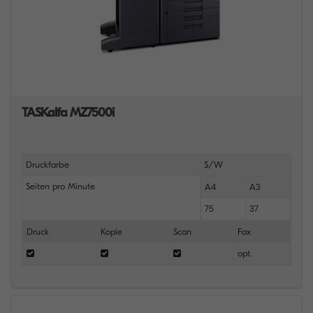
TASKalfa MZ7500i
Druckfarbe
S/W
Seiten pro Minute
A4
A3
75
37
Druck
Kopie
Scan
Fax
opt.