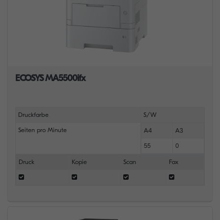
ECOSYS MA5500ifx
Druckfarbe
S/W
Seiten pro Minute
A4
A3
55
0
Druck
Kopie
Scan
Fax