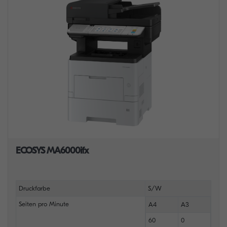
ECOSYS MA6000ifx
Druckfarbe
S/W
Seiten pro Minute
A4
A3
60
0