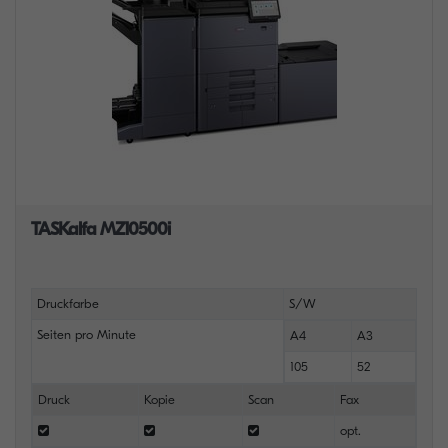
TASKalfa MZ10500i
Druckfarbe
S/W
Seiten pro Minute
A4
A3
105
52
Druck
Kopie
Scan
Fax
opt.