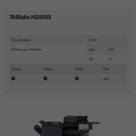
TASKalfa MZ4000i
Druckfarbe
S/W
Seiten pro Minute
A4
A3
40
21
Druck
Kopie
Scan
Fax
opt.