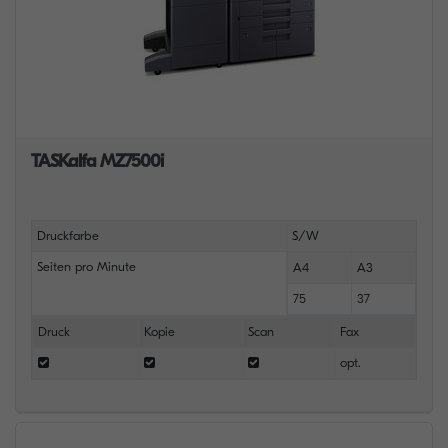
TASKalfa MZ7500i
Druckfarbe
S/W
Seiten pro Minute
A4
A3
75
37
Druck
Kopie
Scan
Fax
opt.