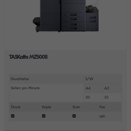
TASKalfa MZ5001i
Druckfarbe
S/W
Seiten pro Minute
A4
A3
50
25
Druck
Kopie
Scan
Fax
opt.