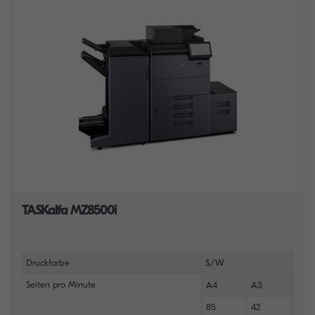
TASKalfa MZ8500i
Druckfarbe
S/W
Seiten pro Minute
A4
A3
85
42