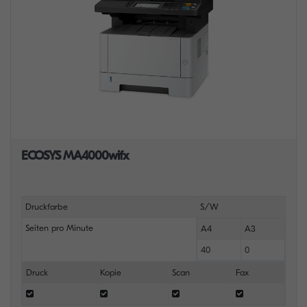
ECOSYS MA4000wifx
Druckfarbe
S/W
Seiten pro Minute
A4
A3
40
0
Druck
Kopie
Scan
Fax