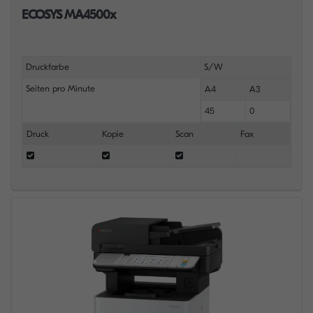
ECOSYS MA4500x
Druckfarbe
S/W
Seiten pro Minute
A4
A3
45
0
Druck
Kopie
Scan
Fax