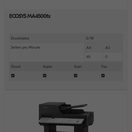
ECOSYS MA4500fx
Druckfarbe
S/W
Seiten pro Minute
A4
A3
45
0
Druck
Kopie
Scan
Fax