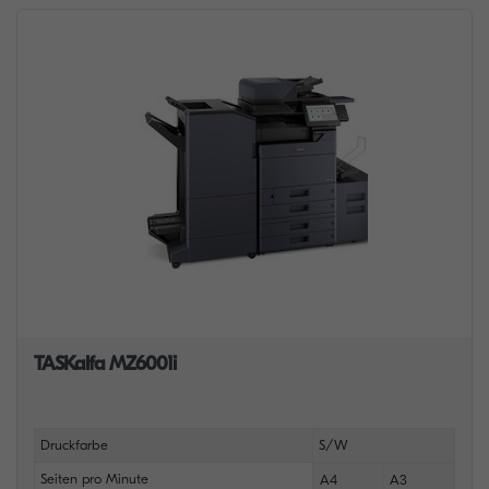
TASKalfa MZ6001i
Druckfarbe
S/W
Seiten pro Minute
A4
A3