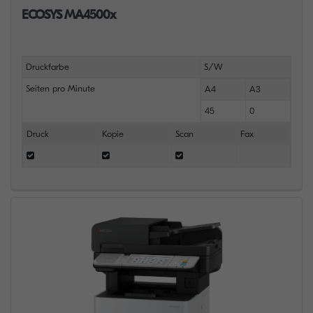
ECOSYS MA4500x
Druckfarbe
S/W
Seiten pro Minute
A4
A3
45
0
Druck
Kopie
Scan
Fax