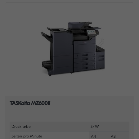
TASKalfa MZ6001i
Druckfarbe
S/W
Seiten pro Minute
A4
A3