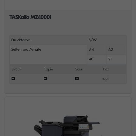
TASKalfa MZ4000i
Druckfarbe
S/W
Seiten pro Minute
A4
A3
40
21
Druck
Kopie
Scan
Fax
opt.