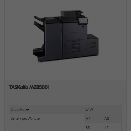
TASKalfa MZ8500i
Druckfarbe
S/W
Seiten pro Minute
A4
A3
85
42