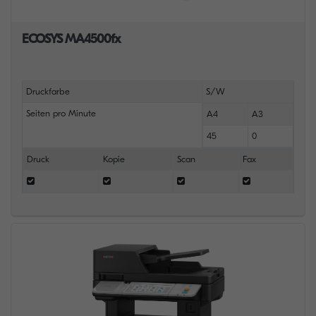
ECOSYS MA4500fx
Druckfarbe
S/W
Seiten pro Minute
A4
A3
45
0
Druck
Kopie
Scan
Fax