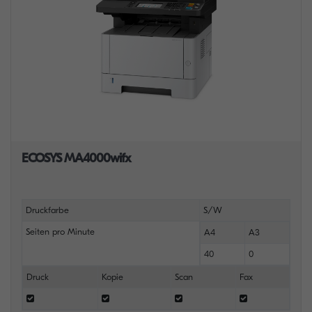
ECOSYS MA4000wifx
Druckfarbe
S/W
Seiten pro Minute
A4
A3
40
0
Druck
Kopie
Scan
Fax