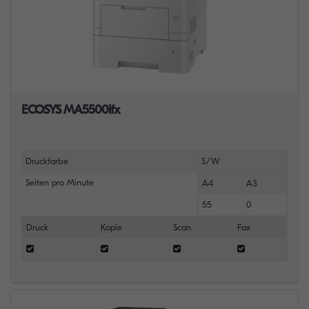
ECOSYS MA5500ifx
Druckfarbe
S/W
Seiten pro Minute
A4
A3
55
0
Druck
Kopie
Scan
Fax