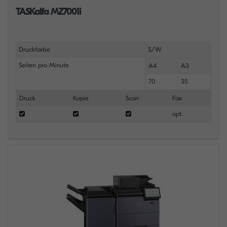
TASKalfa MZ7001i
Druckfarbe
S/W
Seiten pro Minute
A4
A3
70
35
Druck
Kopie
Scan
Fax
opt.