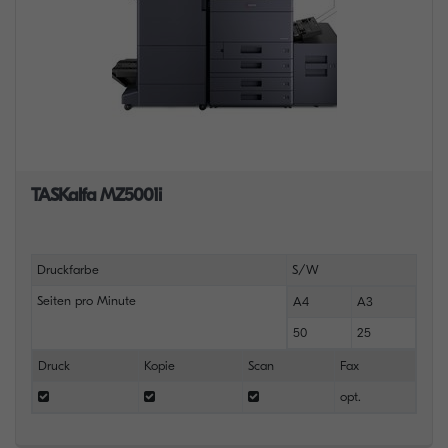
TASKalfa MZ5001i
Druckfarbe
S/W
Seiten pro Minute
A4
A3
50
25
Druck
Kopie
Scan
Fax
opt.