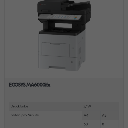
ECOSYS MA6000ifx
Druckfarbe
S/W
Seiten pro Minute
A4
A3
60
0