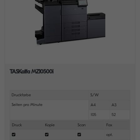
TASKalfa MZ10500i
Druckfarbe
S/W
Seiten pro Minute
A4
A3
105
52
Druck
Kopie
Scan
Fax
opt.