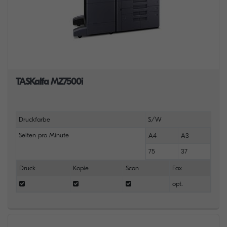
TASKalfa MZ7500i
Druckfarbe
S/W
Seiten pro Minute
A4
A3
75
37
Druck
Kopie
Scan
Fax
opt.